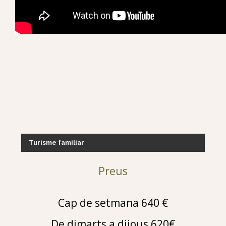
Turisme familiar
Preus
Cap de setmana 640 €
De dimarts a dijous 620€