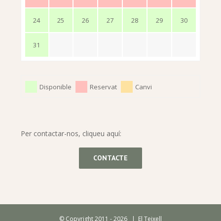
24
25
26
27
28
29
30
31
Disponible
Reservat
Canvi
Per contactar-nos, cliqueu aquí:
CONTACTE
© Copyright 2011 -
2026 | El Teixell